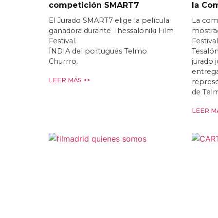
competición SMART7
la Co
El Jurado SMART7 elige la película
La com
ganadora durante Thessaloniki Film
mostrad
Festival.
Festiva
ÍNDIA del portugués Telmo
Tesalón
Churrro.
jurado 
entrega
LEER MÁS >>
repres
de Tel
LEER MÁ