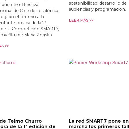
sostenibilidad, desarrollo de
 durante el Festival
audiencias y programación.
cional de Cine de Tesalónica
egado el premio a la
LEER MÁS >>
ntante polaca de la 2ª
n de la Competición SMART7,
t my film de Maria Zbąska.
S >>
 de Telmo Churro
La red SMART7 pone en
ra de la 1ª edición de
marcha los primeros tal