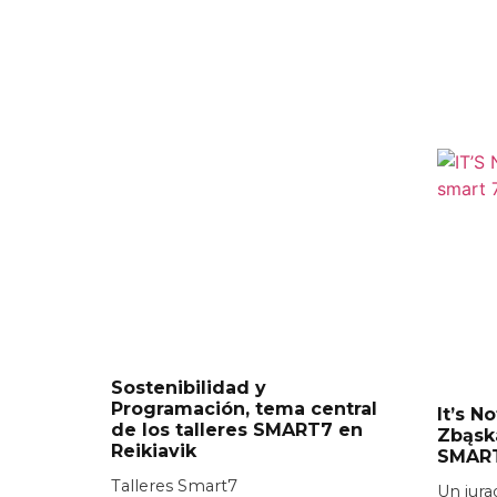
Sostenibilidad y
Programación, tema central
It’s N
de los talleres SMART7 en
Zbąsk
Reikiavik
SMAR
Talleres Smart7
Un jura