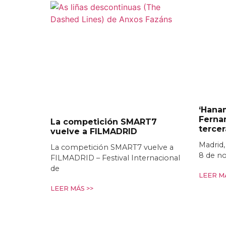
‘Hanam
Ferna
La competición SMART7
terce
vuelve a FILMADRID
Madrid,
La competición SMART7 vuelve a
8 de n
FILMADRID – Festival Internacional
de
LEER MÁ
LEER MÁS >>