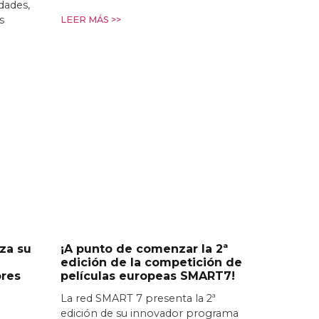
idades,
s
LEER MÁS >>
za su
¡A punto de comenzar la 2ª
edición de la competición de
ores
películas europeas SMART7!
La red SMART 7 presenta la 2ª
edición de su innovador programa