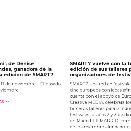
i’, de Denise
SMART7 vuelve con la t
ndes, ganadora de la
edición de sus talleres 
ra edición de SMART7
organizadores de festiv
 11 de noviembre – El pasado
SMART7, una red de festivale
oviembre
cine europeos con ideas afi
cuenta con el apoyo de Eur
S >>
Creativa MEDIA, celebrará lo
terceros talleres para la indu
festivales los días 2 y 3 de d
en Madrid. FILMADRID, com
de los miembros fundadores