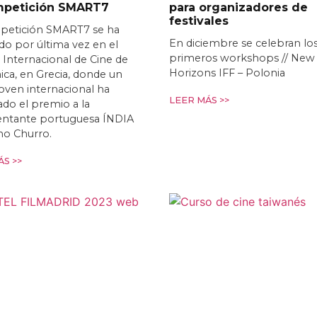
mpetición SMART7
para organizadores de
festivales
petición SMART7 se ha
En diciembre se celebran lo
o por última vez en el
primeros workshops // New
l Internacional de Cine de
Horizons IFF – Polonia
ica, en Grecia, donde un
joven internacional ha
LEER MÁS >>
do el premio a la
entante portuguesa ÍNDIA
mo Churro.
S >>