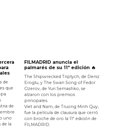
ercera
FILMADRID anuncia el
para
palmarés de su 11ª edición 🔥
ales
The Shipwrecked Triptych, de Deniz
s de
Eroglu, y The Swan Song of Fedor
nes que
Ozerov, de Yuri Semashko, se
opa
alzaron con los premios
s
principales.
stria de
Viet and Nam, de Truong Minh Quy,
iciembre
fue la película de clausura que cerró
o uno
con broche de oro la 11ª edición de
 de la
FILMADRID.