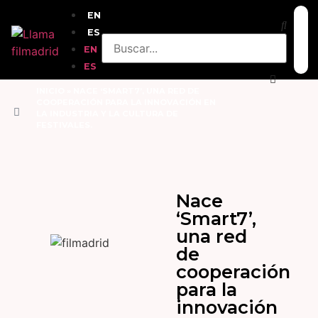
EN
ES
EN
ES
INICIO
»
NACE ‘SMART7’, UNA RED DE
COOPERACIÓN PARA LA INNOVACIÓN EN
LA INDUSTRIA Y LA CULTURA DE
FESTIVALES.
Nace
‘Smart7’,
una red
de
cooperación
para la
innovación