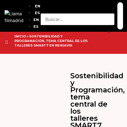
EN
ES
EN
ES
INICIO
»
SOSTENIBILIDAD Y
PROGRAMACIÓN, TEMA CENTRAL DE LOS
TALLERES SMART7 EN REIKIAVIK
Sostenibilidad
y
Programación,
tema
central de
los
talleres
SMART7