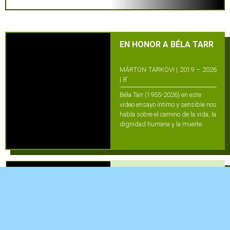
EN HONOR A BÉLA TARR
MÁRTON TARKÖVI | 2019 – 2026
| 8′
Béla Tarr (1955-2026) en este
vídeo ensayo íntimo y sensible nos
habla sobre el camino de la vida, la
dignidad humana y la muerte.
KIYOSHI KUROSAWA:
ABOVE THE CLOUDS
OH JIN-WOO | 2026 | 15′
La «retroproyección» es el sello