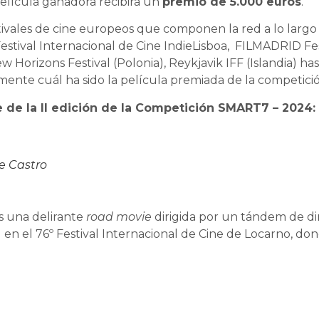
 película ganadora recibirá un
premio de 5.000 euros
.
stivales de cine europeos que componen la red a lo largo
 Festival Internacional de Cine IndieLisboa, FILMADRID Fe
 Horizons Festival (Polonia), Reykjavik IFF (Islandia) has
almente cuál ha sido la película premiada de la competic
e de la II edición de la Competición SMART7 – 2024:
de Castro
s
una delirante
road movie
dirigida por un tándem de dir
 en el 76º Festival Internacional de Cine de Locarno, d