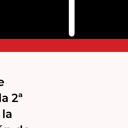
e
a 2ª
 la