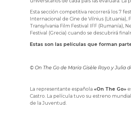
universitarios de cada país las evaluará. La
Esta sección competitiva recorrerá los 7 fe
Internacional de Cine de Vilnius (Lituania),
Transylvania Film Festival IFF (Rumanía), New
Festival (Grecia) cuando se descubrirá fin
Estas son las películas que forman part
© On The Go de Maria Gisèle Royo y Julia 
La representante española
«On The Go»
e
Castro. La película tuvo su estreno mundial
de la Juventud.