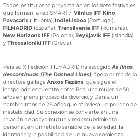
Todos los títulos se proyectarán en los siete festivales
que forman la red SMART7:
Vilnius IFF Kino
Pavasaris
(Lituania),
IndieLisboa
(Portugal),
FILMADRID
(España),
Transilvania IFF
(Rumanía),
New Horizons IFF
(Polonia),
Reykjavik IFF
(Islandia)
y
Thessaloniki IFF
(Grecia).
Para su XII edición, FILMADRID ha escogido
As liñas
descontinuas (The Dashed Lines)
, ópera prima de la
directora gallega
Anxos Fazáns
, que sigue el
inesperado encuentro entre Bea, una mujer de 50
años en pleno proceso de divorcio, y Denís, un
hombre trans de 28 años que atraviesa un periodo de
inestabilidad. Su conexión se convierte en una
relación de apoyo mutuo y redescubrimiento
personal, en un retrato sensible de la soledad, la
identidad y la posibilidad de un nuevo comienzo.