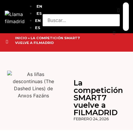
EN
ES
EN
ES
INICIO
»
LA COMPETICIÓN SMART7
VUELVE A FILMADRID
La
competición
SMART7
vuelve a
FILMADRID
FEBRERO 24, 2026