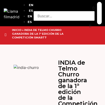
EN
ES
EN
ES
INICIO
»
INDIA DE TELMO CHURRO
GANADORA DE LA 1ª EDICIÓN DE LA
COMPETICIÓN SMART7
INDIA de
Telmo
Churro
ganadora
de la 1ª
edición
de la
Competición