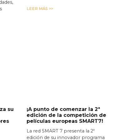
idades,
s
LEER MÁS >>
za su
¡A punto de comenzar la 2ª
edición de la competición de
ores
películas europeas SMART7!
La red SMART 7 presenta la 2ª
edición de su innovador programa