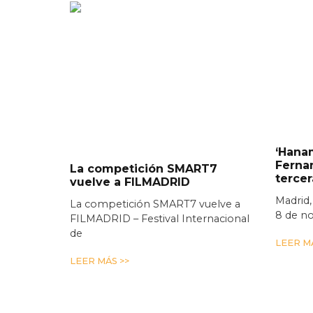
‘Hanam
Ferna
La competición SMART7
terce
vuelve a FILMADRID
Madrid,
La competición SMART7 vuelve a
8 de n
FILMADRID – Festival Internacional
de
LEER MÁ
LEER MÁS >>