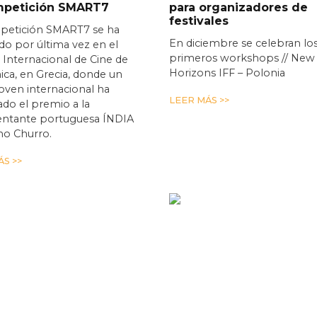
mpetición SMART7
para organizadores de
festivales
petición SMART7 se ha
En diciembre se celebran lo
o por última vez en el
primeros workshops // New
l Internacional de Cine de
Horizons IFF – Polonia
ica, en Grecia, donde un
joven internacional ha
LEER MÁS >>
do el premio a la
entante portuguesa ÍNDIA
mo Churro.
S >>