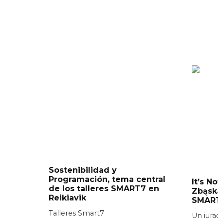
Sostenibilidad y
Programación, tema central
It’s N
de los talleres SMART7 en
Zbąsk
Reikiavik
SMAR
Talleres Smart7
Un jura