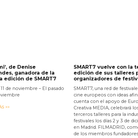
i’, de Denise
SMART7 vuelve con la t
ndes, ganadora de la
edición de sus talleres 
ra edición de SMART7
organizadores de festiv
 11 de noviembre – El pasado
SMART7, una red de festivale
oviembre
cine europeos con ideas afi
cuenta con el apoyo de Eur
S >>
Creativa MEDIA, celebrará lo
terceros talleres para la indu
festivales los días 2 y 3 de d
en Madrid. FILMADRID, com
de los miembros fundadores