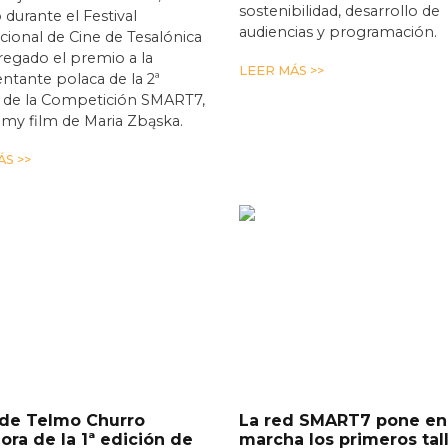
sostenibilidad, desarrollo de
 durante el Festival
audiencias y programación.
cional de Cine de Tesalónica
egado el premio a la
LEER MÁS >>
ntante polaca de la 2ª
n de la Competición SMART7,
t my film de Maria Zbąska.
S >>
 de Telmo Churro
La red SMART7 pone en
ra de la 1ª edición de
marcha los primeros tal