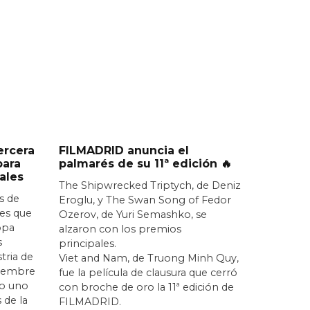
ercera
FILMADRID anuncia el
para
palmarés de su 11ª edición 🔥
ales
The Shipwrecked Triptych, de Deniz
s de
Eroglu, y The Swan Song of Fedor
nes que
Ozerov, de Yuri Semashko, se
opa
alzaron con los premios
s
principales.
stria de
Viet and Nam, de Truong Minh Quy,
iciembre
fue la película de clausura que cerró
o uno
con broche de oro la 11ª edición de
 de la
FILMADRID.