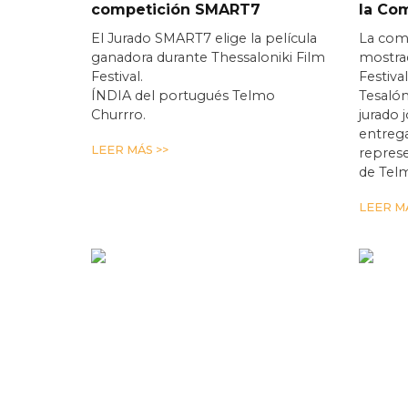
competición SMART7
la Co
El Jurado SMART7 elige la película
La com
ganadora durante Thessaloniki Film
mostrad
Festival.
Festiva
ÍNDIA del portugués Telmo
Tesalón
Churrro.
jurado 
entrega
LEER MÁS >>
repres
de Tel
LEER MÁ