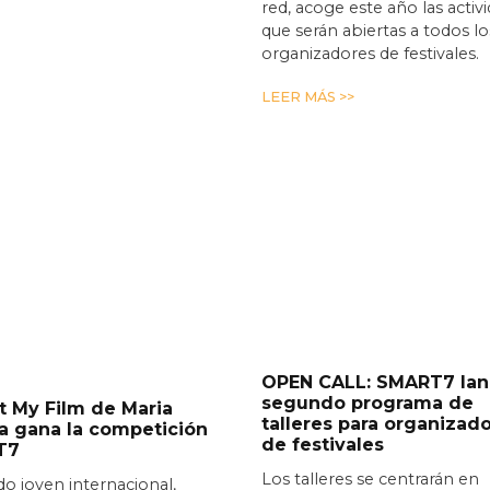
red, acoge este año las activ
que serán abiertas a todos lo
organizadores de festivales.
LEER MÁS >>
OPEN CALL: SMART7 lan
segundo programa de
ot My Film de Maria
talleres para organizad
a gana la competición
de festivales
T7
Los talleres se centrarán en
do joven internacional,