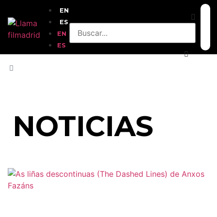
EN
ES
EN
ES
INICIO
»
NUEVOS PASAJES NUEVAS
VISIONES 2024
NOTICIAS