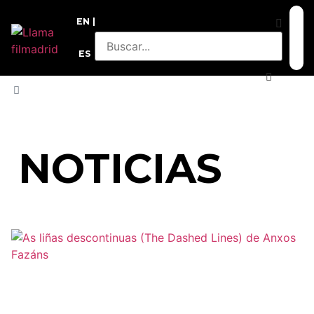
EN
ES
INICIO
»
FOCO UM SONHO INTENSO 2019
NOTICIAS