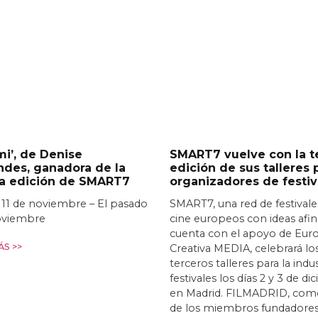
i’, de Denise
SMART7 vuelve con la t
ndes, ganadora de la
edición de sus talleres 
ra edición de SMART7
organizadores de festiv
 11 de noviembre – El pasado
SMART7, una red de festivale
oviembre
cine europeos con ideas afi
cuenta con el apoyo de Eur
S >>
Creativa MEDIA, celebrará lo
terceros talleres para la indu
festivales los días 2 y 3 de d
en Madrid. FILMADRID, com
de los miembros fundadores