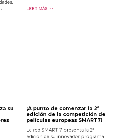
idades,
s
LEER MÁS >>
za su
¡A punto de comenzar la 2ª
edición de la competición de
ores
películas europeas SMART7!
La red SMART 7 presenta la 2ª
edición de su innovador programa