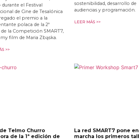
sostenibilidad, desarrollo de
 durante el Festival
audiencias y programación.
cional de Cine de Tesalónica
egado el premio a la
LEER MÁS >>
ntante polaca de la 2ª
n de la Competición SMART7,
t my film de Maria Zbąska.
S >>
 de Telmo Churro
La red SMART7 pone en
ra de la 1ª edición de
marcha los primeros tal