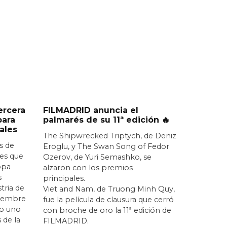
ercera
FILMADRID anuncia el
para
palmarés de su 11ª edición 🔥
ales
The Shipwrecked Triptych, de Deniz
s de
Eroglu, y The Swan Song of Fedor
nes que
Ozerov, de Yuri Semashko, se
opa
alzaron con los premios
s
principales.
stria de
Viet and Nam, de Truong Minh Quy,
iciembre
fue la película de clausura que cerró
o uno
con broche de oro la 11ª edición de
 de la
FILMADRID.