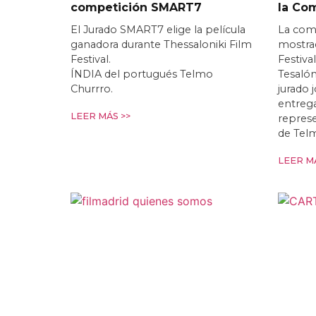
competición SMART7
la Co
El Jurado SMART7 elige la película
La com
ganadora durante Thessaloniki Film
mostrad
Festival.
Festiva
ÍNDIA del portugués Telmo
Tesalón
Churrro.
jurado 
entrega
LEER MÁS >>
repres
de Tel
LEER MÁ