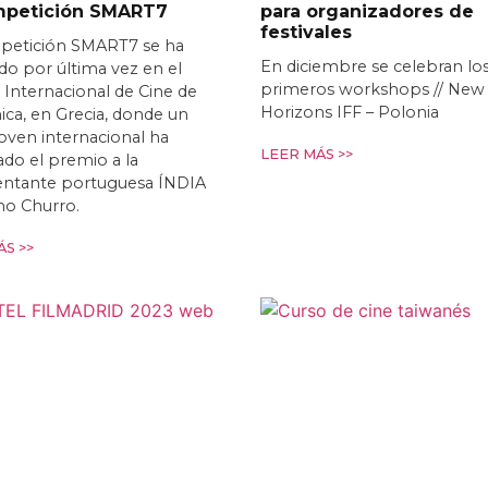
mpetición SMART7
para organizadores de
festivales
petición SMART7 se ha
En diciembre se celebran lo
o por última vez en el
primeros workshops // New
l Internacional de Cine de
Horizons IFF – Polonia
ica, en Grecia, donde un
joven internacional ha
LEER MÁS >>
do el premio a la
entante portuguesa ÍNDIA
mo Churro.
S >>