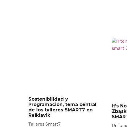
Sostenibilidad y
Programación, tema central
It’s N
de los talleres SMART7 en
Zbąsk
Reikiavik
SMAR
Talleres Smart7
Un jura