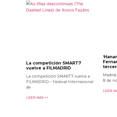
‘Hanam
Ferna
La competición SMART7
terce
vuelve a FILMADRID
Madrid,
La competición SMART7 vuelve a
8 de n
FILMADRID – Festival Internacional
de
LEER MÁ
LEER MÁS >>