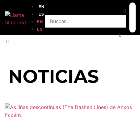
EN
ES
EN
ES
INICIO
»
TANZANIA
NOTICIAS