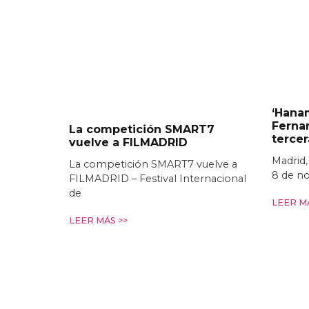
‘Hanam
Ferna
La competición SMART7
terce
vuelve a FILMADRID
Madrid,
La competición SMART7 vuelve a
8 de n
FILMADRID – Festival Internacional
de
LEER MÁ
LEER MÁS >>