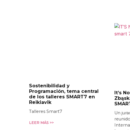
Sostenibilidad y
Programación, tema central
It’s N
de los talleres SMART7 en
Zbąsk
Reikiavik
SMAR
Talleres Smart7
Un jura
reunido
LEER MÁS >>
Interna