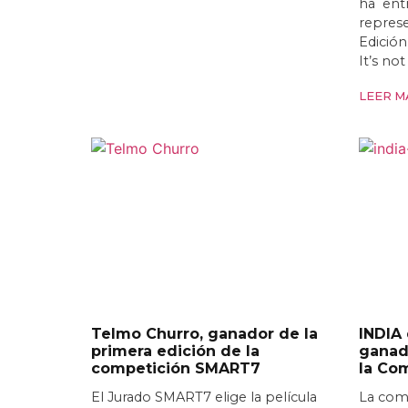
ha entr
represe
Edició
It’s no
LEER MÁ
Telmo Churro, ganador de la
INDIA
primera edición de la
ganado
competición SMART7
la Co
El Jurado SMART7 elige la película
La com