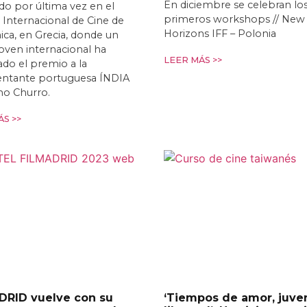
En diciembre se celebran lo
o por última vez en el
primeros workshops // New
l Internacional de Cine de
Horizons IFF – Polonia
ica, en Grecia, donde un
joven internacional ha
LEER MÁS >>
do el premio a la
entante portuguesa ÍNDIA
mo Churro.
S >>
DRID vuelve con su
‘Tiempos de amor, juve