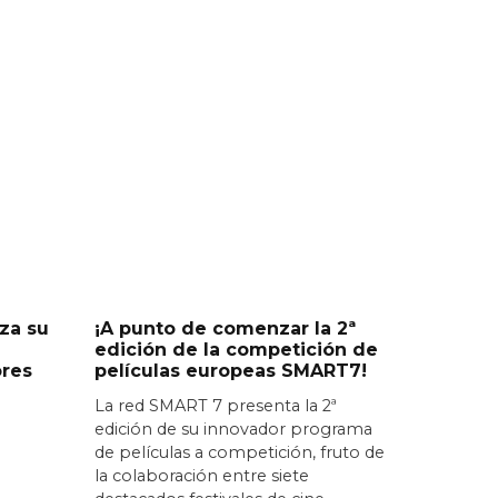
za su
¡A punto de comenzar la 2ª
edición de la competición de
ores
películas europeas SMART7!
La red SMART 7 presenta la 2ª
edición de su innovador programa
de películas a competición, fruto de
la colaboración entre siete