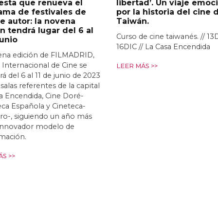
esta que renueva el
libertad’. Un viaje emoc
ama de festivales de
por la historia del cine 
e autor: la novena
Taiwán.
n tendrá lugar del 6 al
Curso de cine taiwanés. // 13
junio
16DIC // La Casa Encendida
ena edición de FILMADRID,
l Internacional de Cine se
LEER MÁS >>
rá del 6 al 11 de junio de 2023
 salas referentes de la capital
a Encendida, Cine Doré-
ca Española y Cineteca-
ro-, siguiendo un año más
 innovador modelo de
mación.
S >>