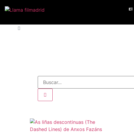
El
INICIO
»
HONG-KONG