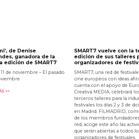
i’, de Denise
SMART7 vuelve con la t
ndes, ganadora de la
edición de sus talleres 
ra edición de SMART7
organizadores de festiv
 11 de noviembre – El pasado
SMART7, una red de festivale
oviembre
cine europeos con ideas afi
cuenta con el apoyo de Eur
S >>
Creativa MEDIA, celebrará lo
terceros talleres para la indu
festivales los días 2 y 3 de d
en Madrid. FILMADRID, com
de los miembros fundadores
red, acoge este año las activ
que serán abiertas a todos lo
organizadores de festivales.