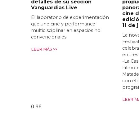
detalles de su sección
propu
Vanguardias Live
panor
cine d
El laboratorio de experimentación
edició
que une cine y performance
11 de 
multidisciplinar en espacios no
La nov
convencionales.
Festiva
celebra
LEER MÁS >>
en tres
-La Cas
Filmote
Matade
con el
progra
LEER MÁ