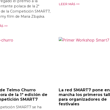
egado el premio a la
LEER MÁS >>
ntante polaca de la 2ª
n de la Competición SMART7,
t my film de Maria Zbąska.
S >>
 de Telmo Churro
La red SMART7 pone en
ra de la 1ª edición de
marcha los primeros tal
mpetición SMART7
para organizadores de
festivales
petición SMART7 se ha