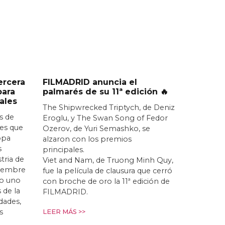
ercera
FILMADRID anuncia el
para
palmarés de su 11ª edición 🔥
ales
The Shipwrecked Triptych, de Deniz
s de
Eroglu, y The Swan Song of Fedor
nes que
Ozerov, de Yuri Semashko, se
opa
alzaron con los premios
s
principales.
stria de
Viet and Nam, de Truong Minh Quy,
iciembre
fue la película de clausura que cerró
o uno
con broche de oro la 11ª edición de
 de la
FILMADRID.
idades,
s
LEER MÁS >>