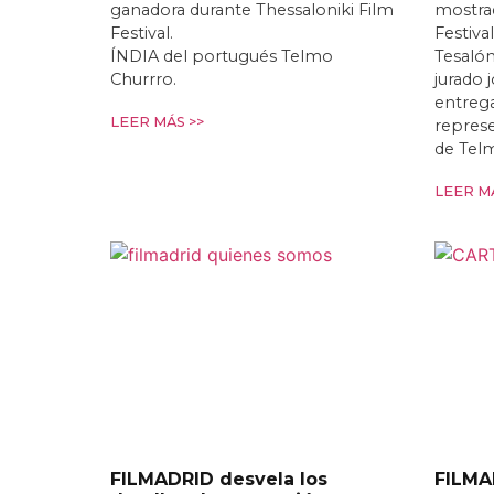
ganadora durante Thessaloniki Film
mostrad
Festival.
Festiva
ÍNDIA del portugués Telmo
Tesalón
Churrro.
jurado 
entrega
LEER MÁS >>
repres
de Tel
LEER MÁ
FILMADRID desvela los
FILMA