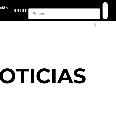
ción
EN
ES
OTICIAS