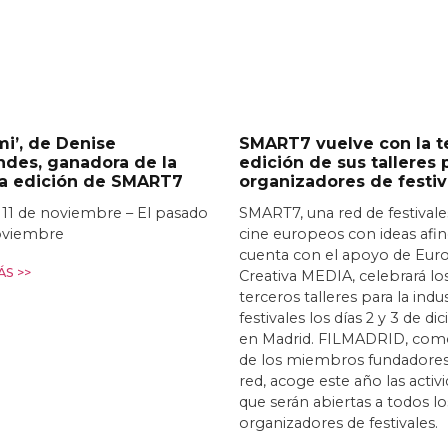
i’, de Denise
SMART7 vuelve con la t
ndes, ganadora de la
edición de sus talleres 
ra edición de SMART7
organizadores de festiv
 11 de noviembre – El pasado
SMART7, una red de festivale
oviembre
cine europeos con ideas afi
cuenta con el apoyo de Eur
S >>
Creativa MEDIA, celebrará lo
terceros talleres para la indu
festivales los días 2 y 3 de d
en Madrid. FILMADRID, com
de los miembros fundadores
red, acoge este año las activ
que serán abiertas a todos lo
organizadores de festivales.