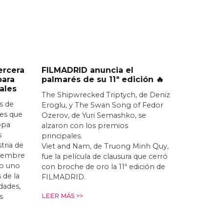
ercera
FILMADRID anuncia el
para
palmarés de su 11ª edición 🔥
ales
The Shipwrecked Triptych, de Deniz
s de
Eroglu, y The Swan Song of Fedor
nes que
Ozerov, de Yuri Semashko, se
opa
alzaron con los premios
s
principales.
stria de
Viet and Nam, de Truong Minh Quy,
iciembre
fue la película de clausura que cerró
o uno
con broche de oro la 11ª edición de
 de la
FILMADRID.
idades,
s
LEER MÁS >>