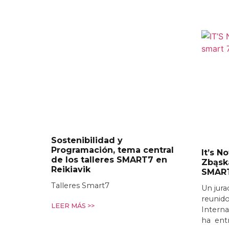
Sostenibilidad y
Programación, tema central
It’s N
de los talleres SMART7 en
Zbąsk
Reikiavik
SMAR
Talleres Smart7
Un jura
reunido
LEER MÁS >>
Interna
ha entr