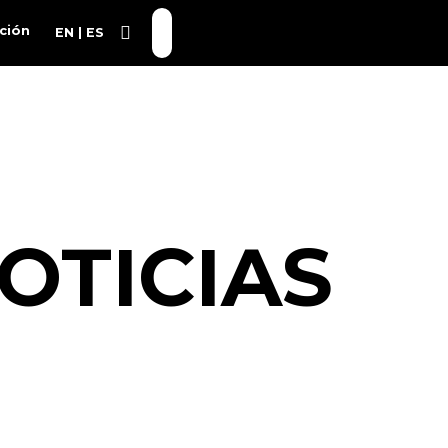
ción
EN
ES
OTICIAS