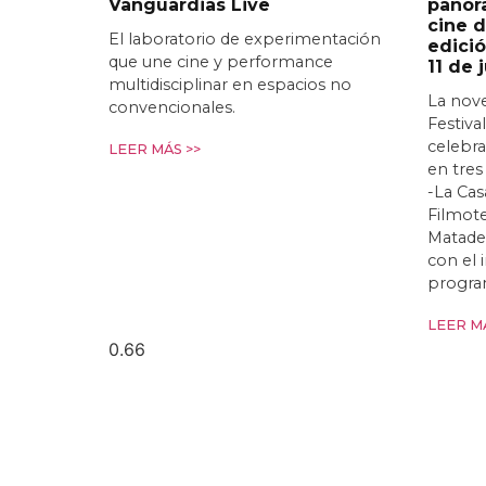
Vanguardias Live
panor
cine d
El laboratorio de experimentación
edició
que une cine y performance
11 de 
multidisciplinar en espacios no
La nov
convencionales.
Festiva
celebra
LEER MÁS >>
en tres
-La Cas
Filmote
Matade
con el
progra
LEER MÁ