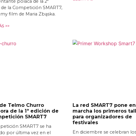
ntante polaca de la 2ª
n de la Competición SMART7,
t my film de Maria Zbąska.
S >>
 de Telmo Churro
La red SMART7 pone en
ra de la 1ª edición de
marcha los primeros tal
mpetición SMART7
para organizadores de
festivales
petición SMART7 se ha
En diciembre se celebran lo
o por última vez en el