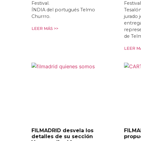
Festival.
Festiva
ÍNDIA del portugués Telmo
Tesalón
Churrro.
jurado 
entrega
LEER MÁS >>
repres
de Tel
LEER MÁ
FILMADRID desvela los
FILMA
detalles de su sección
propu