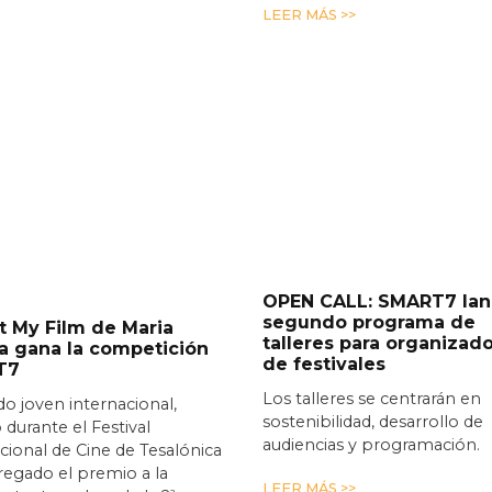
LEER MÁS >>
OPEN CALL: SMART7 lan
segundo programa de
ot My Film de Maria
talleres para organizad
a gana la competición
de festivales
T7
Los talleres se centrarán en
do joven internacional,
sostenibilidad, desarrollo de
 durante el Festival
audiencias y programación.
cional de Cine de Tesalónica
egado el premio a la
LEER MÁS >>