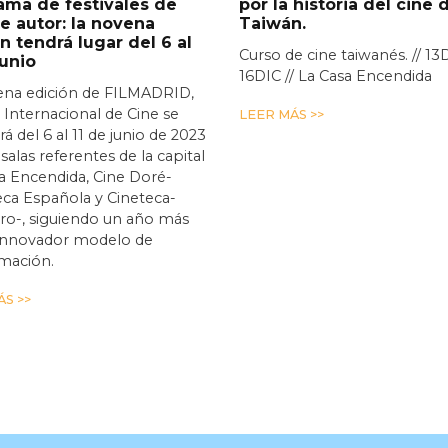
ama de festivales de
por la historia del cine 
e autor: la novena
Taiwán.
n tendrá lugar del 6 al
Curso de cine taiwanés. // 13
junio
16DIC // La Casa Encendida
ena edición de FILMADRID,
l Internacional de Cine se
LEER MÁS >>
rá del 6 al 11 de junio de 2023
 salas referentes de la capital
a Encendida, Cine Doré-
ca Española y Cineteca-
ro-, siguiendo un año más
 innovador modelo de
mación.
S >>