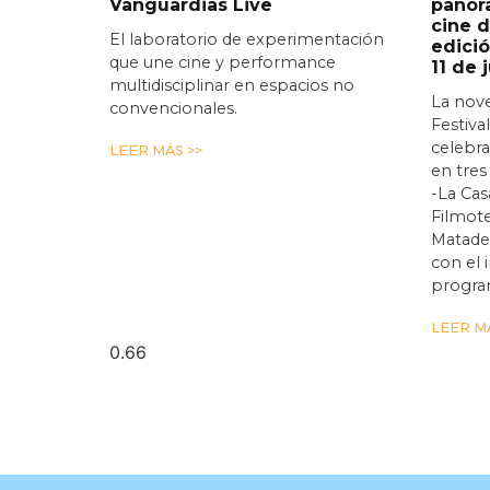
Vanguardias Live
panor
cine d
El laboratorio de experimentación
edició
que une cine y performance
11 de 
multidisciplinar en espacios no
La nov
convencionales.
Festiva
celebra
LEER MÁS >>
en tres
-La Cas
Filmote
Matade
con el
progra
LEER MÁ