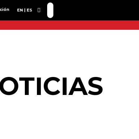
ción
EN
ES
OTICIAS