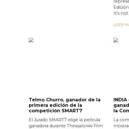
represe
Edició
It’s no
LEER MÁ
Telmo Churro, ganador de la
INDIA
primera edición de la
ganado
competición SMART7
la Co
El Jurado SMART7 elige la película
La com
ganadora durante Thessaloniki Film
mostrad