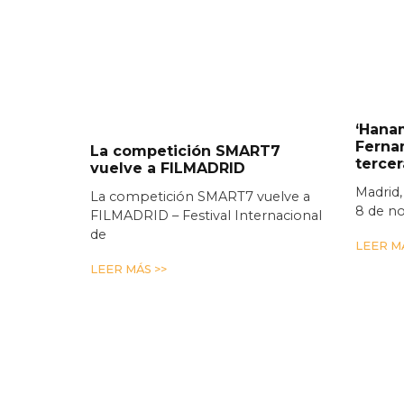
‘Hanam
Ferna
La competición SMART7
terce
vuelve a FILMADRID
Madrid,
La competición SMART7 vuelve a
8 de n
FILMADRID – Festival Internacional
de
LEER MÁ
LEER MÁS >>