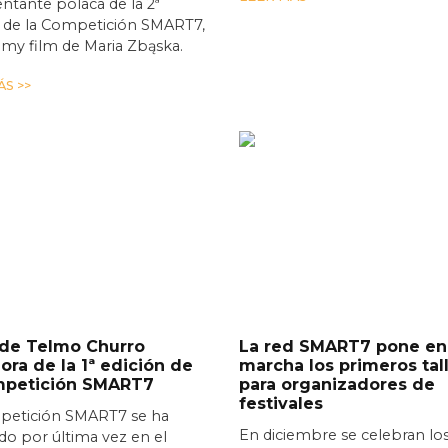
ntante polaca de la 2ª
n de la Competición SMART7,
t my film de Maria Zbąska.
S >>
 de Telmo Churro
La red SMART7 pone en
ra de la 1ª edición de
marcha los primeros tal
mpetición SMART7
para organizadores de
festivales
petición SMART7 se ha
En diciembre se celebran lo
o por última vez en el