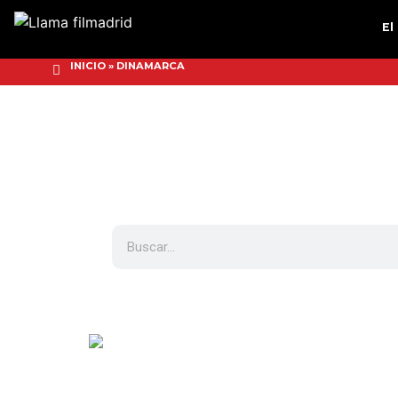
El
INICIO
»
DINAMARCA