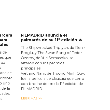
ercera
FILMADRID anuncia el
para
palmarés de su 11ª edición 🔥
ales
The Shipwrecked Triptych, de Deniz
s de
Eroglu, y The Swan Song of Fedor
nes que
Ozerov, de Yuri Semashko, se
opa
alzaron con los premios
s
principales.
stria de
Viet and Nam, de Truong Minh Quy,
iciembre
fue la película de clausura que cerró
o uno
con broche de oro la 11ª edición de
 de la
FILMADRID.
idades,
s
LEER MÁS >>