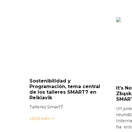
Sostenibilidad y
Programación, tema central
It’s N
de los talleres SMART7 en
Zbąsk
Reikiavik
SMAR
Talleres Smart7
Un jura
reunido
LEER MÁS >>
Interna
ha entr