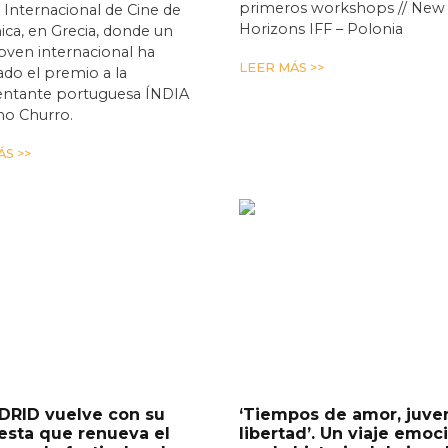
primeros workshops // New
l Internacional de Cine de
Horizons IFF – Polonia
ica, en Grecia, donde un
joven internacional ha
LEER MÁS >>
do el premio a la
entante portuguesa ÍNDIA
mo Churro.
S >>
DRID vuelve con su
‘Tiempos de amor, juve
esta que renueva el
libertad’. Un viaje emoc