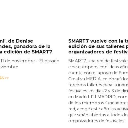
i’, de Denise
SMART7 vuelve con la t
ndes, ganadora de la
edición de sus talleres 
ra edición de SMART7
organizadores de festiv
 11 de noviembre – El pasado
SMART7, una red de festivale
oviembre
cine europeos con ideas afi
cuenta con el apoyo de Eur
S >>
Creativa MEDIA, celebrará lo
terceros talleres para la indu
festivales los días 2 y 3 de d
en Madrid. FILMADRID, com
de los miembros fundadores
red, acoge este año las activ
que serán abiertas a todos lo
organizadores de festivales.