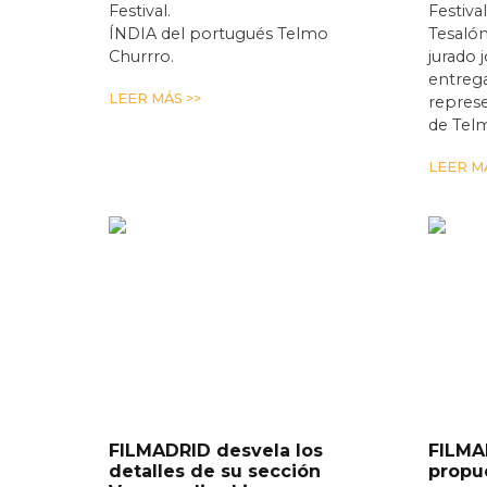
Festival.
Festiva
ÍNDIA del portugués Telmo
Tesalón
Churrro.
jurado 
entrega
LEER MÁS >>
repres
de Tel
LEER MÁ
FILMADRID desvela los
FILMA
detalles de su sección
propu