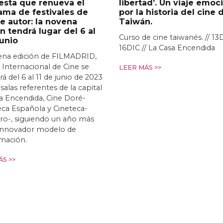
esta que renueva el
libertad’. Un viaje emoc
ama de festivales de
por la historia del cine 
e autor: la novena
Taiwán.
n tendrá lugar del 6 al
Curso de cine taiwanés. // 13
junio
16DIC // La Casa Encendida
ena edición de FILMADRID,
l Internacional de Cine se
LEER MÁS >>
rá del 6 al 11 de junio de 2023
 salas referentes de la capital
a Encendida, Cine Doré-
ca Española y Cineteca-
ro-, siguiendo un año más
 innovador modelo de
mación.
S >>