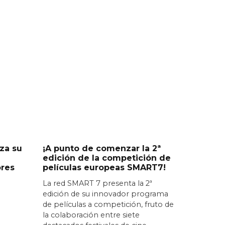
za su
¡A punto de comenzar la 2ª
edición de la competición de
ores
películas europeas SMART7!
La red SMART 7 presenta la 2ª
edición de su innovador programa
de películas a competición, fruto de
la colaboración entre siete