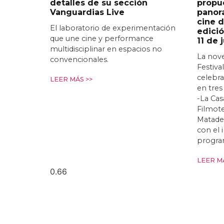
detalles de su sección
propu
Vanguardias Live
panor
cine d
El laboratorio de experimentación
edició
que une cine y performance
11 de 
multidisciplinar en espacios no
La nov
convencionales.
Festiva
celebra
LEER MÁS >>
en tres
-La Cas
Filmote
Matade
con el
progra
LEER MÁ