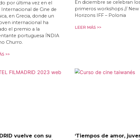
En diciembre se celebran lo
o por última vez en el
primeros workshops // New
l Internacional de Cine de
Horizons IFF – Polonia
ica, en Grecia, donde un
joven internacional ha
LEER MÁS >>
do el premio a la
entante portuguesa ÍNDIA
mo Churro.
S >>
DRID vuelve con su
‘Tiempos de amor, juve