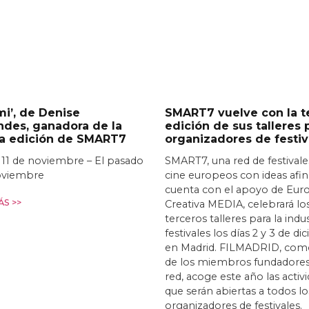
i’, de Denise
SMART7 vuelve con la t
ndes, ganadora de la
edición de sus talleres 
ra edición de SMART7
organizadores de festiv
 11 de noviembre – El pasado
SMART7, una red de festivale
oviembre
cine europeos con ideas afi
cuenta con el apoyo de Eur
S >>
Creativa MEDIA, celebrará lo
terceros talleres para la indu
festivales los días 2 y 3 de d
en Madrid. FILMADRID, com
de los miembros fundadores
red, acoge este año las activ
que serán abiertas a todos lo
organizadores de festivales.