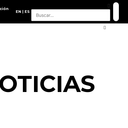
ción
EN
ES
OTICIAS