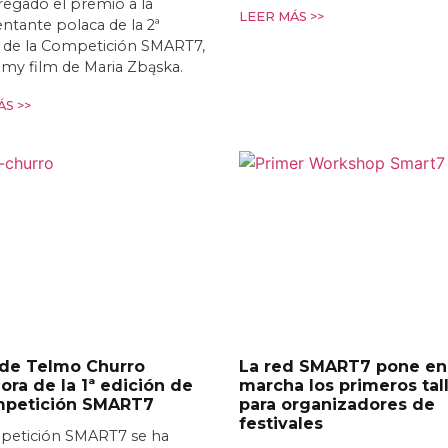
egado el premio a la
LEER MÁS >>
ntante polaca de la 2ª
n de la Competición SMART7,
t my film de Maria Zbąska.
S >>
 de Telmo Churro
La red SMART7 pone en
ra de la 1ª edición de
marcha los primeros tal
mpetición SMART7
para organizadores de
festivales
petición SMART7 se ha