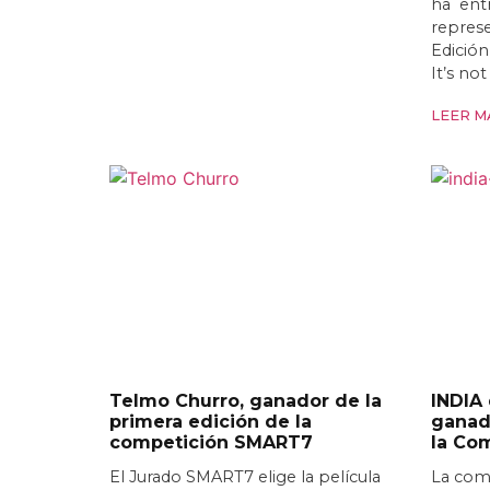
ha entr
represe
Edició
It’s no
LEER MÁ
Telmo Churro, ganador de la
INDIA
primera edición de la
ganado
competición SMART7
la Co
El Jurado SMART7 elige la película
La com