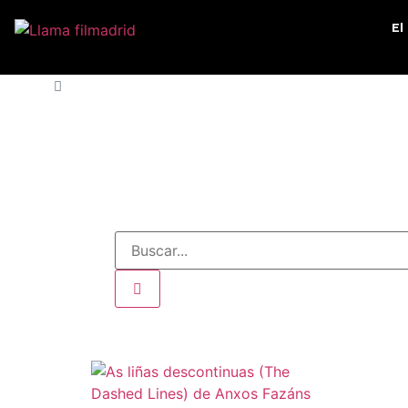
El
INICIO
»
JUEVES 12