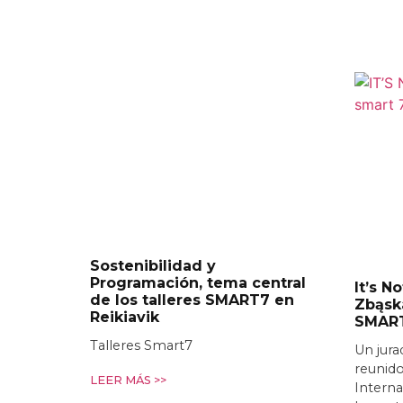
Sostenibilidad y
Programación, tema central
It’s N
de los talleres SMART7 en
Zbąsk
Reikiavik
SMAR
Talleres Smart7
Un jura
reunido
LEER MÁS >>
Interna