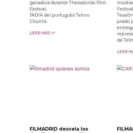
ganadora durante Thessaloniki Film
mostrad
Festival.
Festiva
ÍNDIA del portugués Telmo
Tesalón
Churrro.
jurado 
entrega
LEER MÁS >>
repres
de Tel
LEER MÁ
FILMADRID desvela los
FILMA