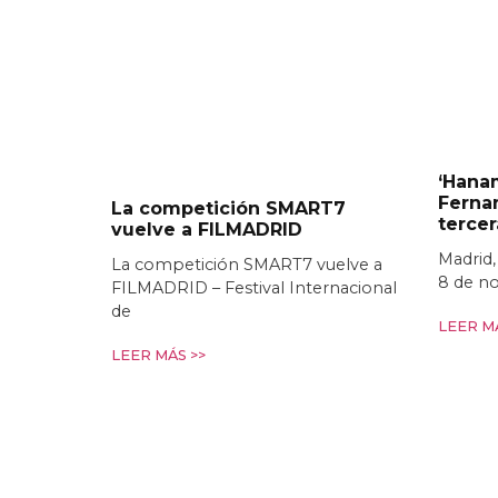
‘Hanam
Ferna
La competición SMART7
terce
vuelve a FILMADRID
Madrid,
La competición SMART7 vuelve a
8 de n
FILMADRID – Festival Internacional
de
LEER MÁ
LEER MÁS >>