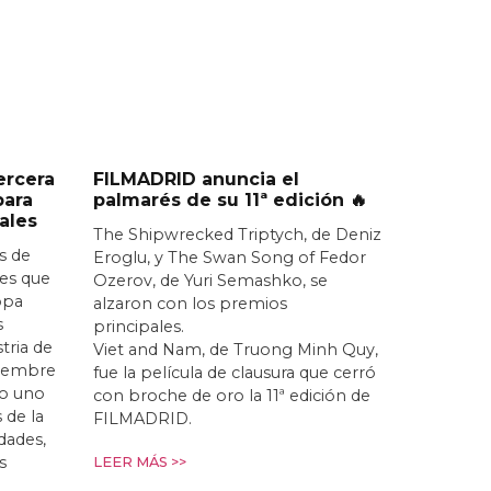
ercera
FILMADRID anuncia el
para
palmarés de su 11ª edición 🔥
ales
The Shipwrecked Triptych, de Deniz
s de
Eroglu, y The Swan Song of Fedor
nes que
Ozerov, de Yuri Semashko, se
opa
alzaron con los premios
s
principales.
stria de
Viet and Nam, de Truong Minh Quy,
iciembre
fue la película de clausura que cerró
o uno
con broche de oro la 11ª edición de
 de la
FILMADRID.
idades,
s
LEER MÁS >>