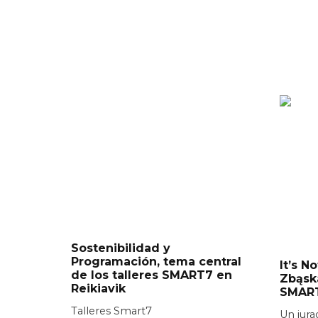
Sostenibilidad y
Programación, tema central
It’s N
de los talleres SMART7 en
Zbąsk
Reikiavik
SMAR
Talleres Smart7
Un jura