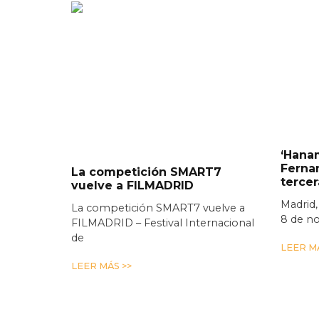
‘Hanam
Ferna
La competición SMART7
terce
vuelve a FILMADRID
Madrid,
La competición SMART7 vuelve a
8 de n
FILMADRID – Festival Internacional
de
LEER MÁ
LEER MÁS >>