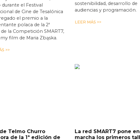
sostenibilidad, desarrollo de
 durante el Festival
audiencias y programación.
cional de Cine de Tesalónica
egado el premio a la
LEER MÁS >>
ntante polaca de la 2ª
n de la Competición SMART7,
t my film de Maria Zbąska.
S >>
 de Telmo Churro
La red SMART7 pone en
ra de la 1ª edición de
marcha los primeros tal