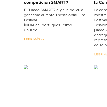
competición SMART7
la Co
El Jurado SMART7 elige la película
La com
ganadora durante Thessaloniki Film
mostrad
Festival.
Festiva
ÍNDIA del portugués Telmo
Tesalón
Churrro.
jurado 
entrega
LEER MÁS >>
repres
de Tel
LEER MÁ