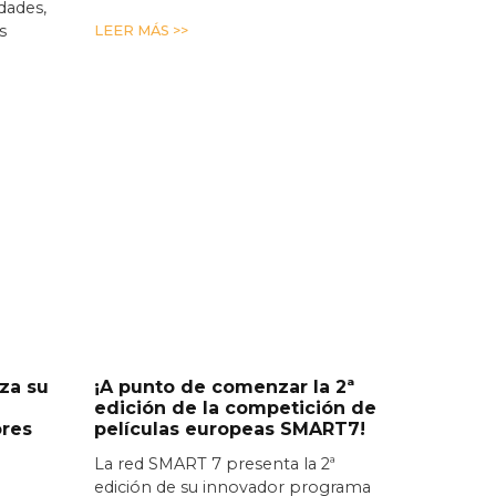
idades,
s
LEER MÁS >>
za su
¡A punto de comenzar la 2ª
edición de la competición de
ores
películas europeas SMART7!
La red SMART 7 presenta la 2ª
edición de su innovador programa