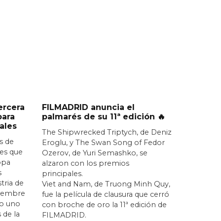
ercera
FILMADRID anuncia el
para
palmarés de su 11ª edición 🔥
ales
The Shipwrecked Triptych, de Deniz
s de
Eroglu, y The Swan Song of Fedor
nes que
Ozerov, de Yuri Semashko, se
opa
alzaron con los premios
s
principales.
stria de
Viet and Nam, de Truong Minh Quy,
iciembre
fue la película de clausura que cerró
o uno
con broche de oro la 11ª edición de
 de la
FILMADRID.