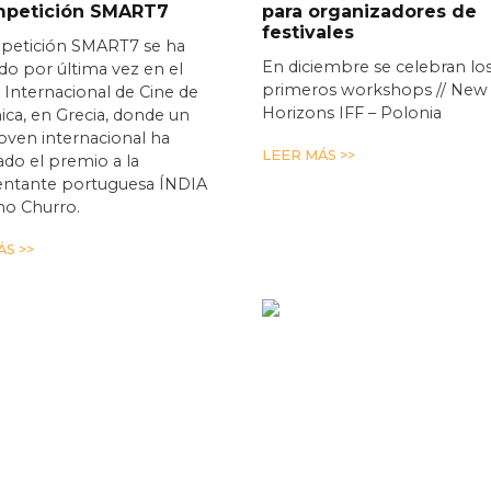
mpetición SMART7
para organizadores de
festivales
petición SMART7 se ha
En diciembre se celebran lo
o por última vez en el
primeros workshops // New
l Internacional de Cine de
Horizons IFF – Polonia
ica, en Grecia, donde un
joven internacional ha
LEER MÁS >>
do el premio a la
entante portuguesa ÍNDIA
mo Churro.
S >>