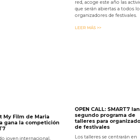
red, acoge este año las activ
que serán abiertas a todos lo
organizadores de festivales.
LEER MÁS >>
OPEN CALL: SMART7 lan
segundo programa de
ot My Film de Maria
talleres para organizad
a gana la competición
de festivales
T7
Los talleres se centrarán en
do joven internacional,