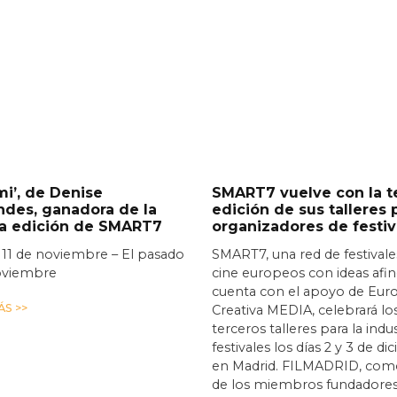
i’, de Denise
SMART7 vuelve con la t
ndes, ganadora de la
edición de sus talleres 
ra edición de SMART7
organizadores de festiv
 11 de noviembre – El pasado
SMART7, una red de festivale
oviembre
cine europeos con ideas afi
cuenta con el apoyo de Eur
S >>
Creativa MEDIA, celebrará lo
terceros talleres para la indu
festivales los días 2 y 3 de d
en Madrid. FILMADRID, com
de los miembros fundadores