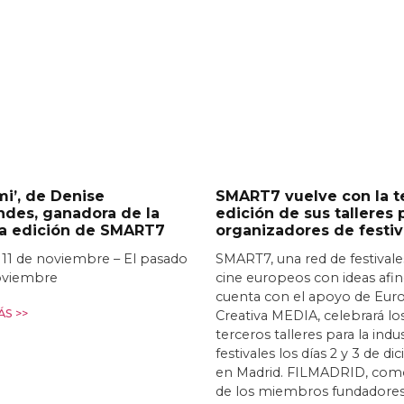
i’, de Denise
SMART7 vuelve con la t
ndes, ganadora de la
edición de sus talleres 
ra edición de SMART7
organizadores de festiv
 11 de noviembre – El pasado
SMART7, una red de festivale
oviembre
cine europeos con ideas afi
cuenta con el apoyo de Eur
S >>
Creativa MEDIA, celebrará lo
terceros talleres para la indu
festivales los días 2 y 3 de d
en Madrid. FILMADRID, com
de los miembros fundadores