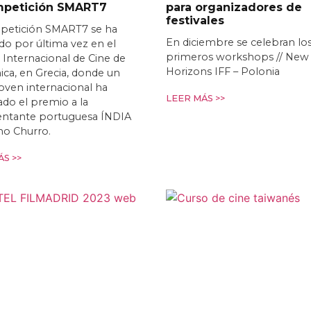
mpetición SMART7
para organizadores de
festivales
petición SMART7 se ha
En diciembre se celebran lo
o por última vez en el
primeros workshops // New
l Internacional de Cine de
Horizons IFF – Polonia
ica, en Grecia, donde un
joven internacional ha
LEER MÁS >>
do el premio a la
entante portuguesa ÍNDIA
mo Churro.
S >>