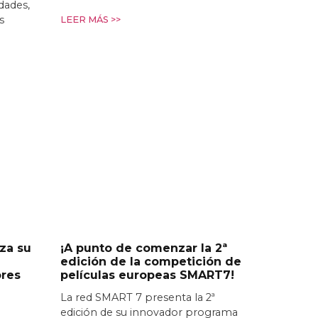
idades,
s
LEER MÁS >>
za su
¡A punto de comenzar la 2ª
edición de la competición de
ores
películas europeas SMART7!
La red SMART 7 presenta la 2ª
edición de su innovador programa