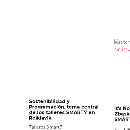
Sostenibilidad y
Programación, tema central
It’s N
de los talleres SMART7 en
Zbąsk
Reikiavik
SMAR
Talleres Smart7
Un jura