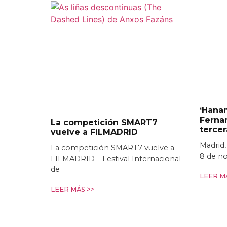
‘Hanam
Ferna
La competición SMART7
terce
vuelve a FILMADRID
Madrid,
La competición SMART7 vuelve a
8 de n
FILMADRID – Festival Internacional
de
LEER MÁ
LEER MÁS >>