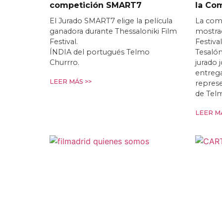
competición SMART7
la Co
El Jurado SMART7 elige la película
La com
ganadora durante Thessaloniki Film
mostrad
Festival.
Festiva
ÍNDIA del portugués Telmo
Tesalón
Churrro.
jurado 
entrega
LEER MÁS >>
repres
de Tel
LEER MÁ