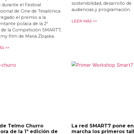
sostenibilidad, desarrollo de
 durante el Festival
audiencias y programación.
cional de Cine de Tesalónica
egado el premio a la
LEER MÁS >>
ntante polaca de la 2ª
n de la Competición SMART7,
t my film de Maria Zbąska.
S >>
 de Telmo Churro
La red SMART7 pone en
ra de la 1ª edición de
marcha los primeros tal