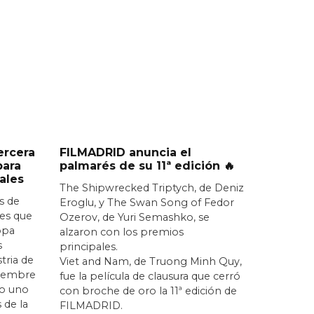
ercera
FILMADRID anuncia el
para
palmarés de su 11ª edición 🔥
ales
The Shipwrecked Triptych, de Deniz
s de
Eroglu, y The Swan Song of Fedor
nes que
Ozerov, de Yuri Semashko, se
opa
alzaron con los premios
s
principales.
stria de
Viet and Nam, de Truong Minh Quy,
iciembre
fue la película de clausura que cerró
o uno
con broche de oro la 11ª edición de
 de la
FILMADRID.