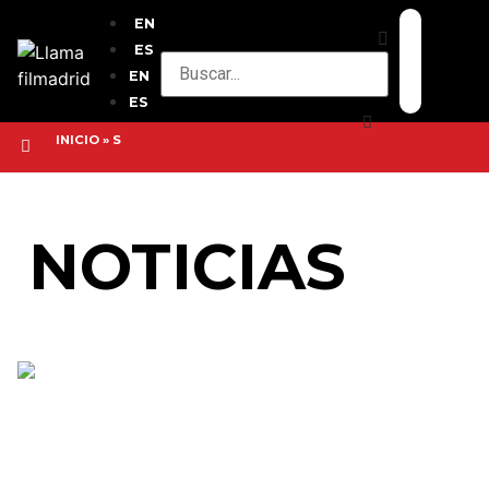
EN
ES
EN
ES
INICIO
»
S
NOTICIAS