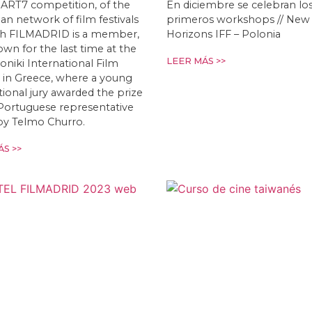
ART7 competition, of the
En diciembre se celebran lo
n network of film festivals
primeros workshops // New
ch FILMADRID is a member,
Horizons IFF – Polonia
wn for the last time at the
LEER MÁS >>
oniki International Film
l in Greece, where a young
tional jury awarded the prize
Portuguese representative
by Telmo Churro.
S >>