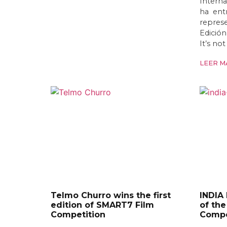
Interna
ha entr
represe
Edició
It’s no
LEER MÁ
Telmo Churro wins the first
INDIA
edition of SMART7 Film
of the
Competition
Compe