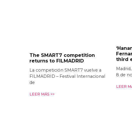
‘Hanam
Fernan
The SMART7 competition
third
returns to FILMADRID
Madrid,
La competición SMART7 vuelve a
8 de n
FILMADRID – Festival Internacional
de
LEER MÁ
LEER MÁS >>