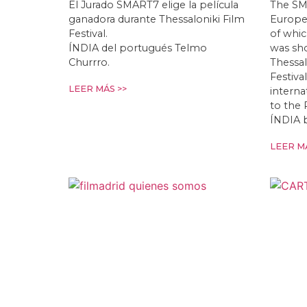
El Jurado SMART7 elige la película
The SM
ganadora durante Thessaloniki Film
Europea
Festival.
of whi
ÍNDIA del portugués Telmo
was sho
Churrro.
Thessal
Festiva
LEER MÁS >>
interna
to the 
ÍNDIA 
LEER MÁ