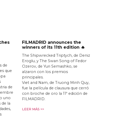
ches
FILMADRID announces the
winners of its 11th edition 🔥
The Shipwrecked Triptych, de Deniz
Eroglu, y The Swan Song of Fedor
s de
Ozerov, de Yuri Semashko, se
nes que
alzaron con los premios
opa
principales.
s
Viet and Nam, de Truong Minh Quy,
stria de
fue la película de clausura que cerró
iciembre
con broche de oro la 11ª edición de
o uno
FILMADRID.
 de la
idades,
LEER MÁS >>
s