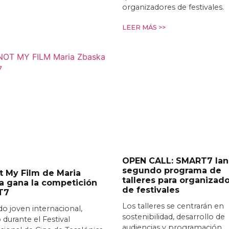
organizadores de festivales.
LEER MÁS >>
OPEN CALL: SMART7 lan
segundo programa de
ot My Film de Maria
talleres para organizad
a gana la competición
de festivales
T7
Los talleres se centrarán en
do joven internacional,
sostenibilidad, desarrollo de
 durante el Festival
audiencias y programación.