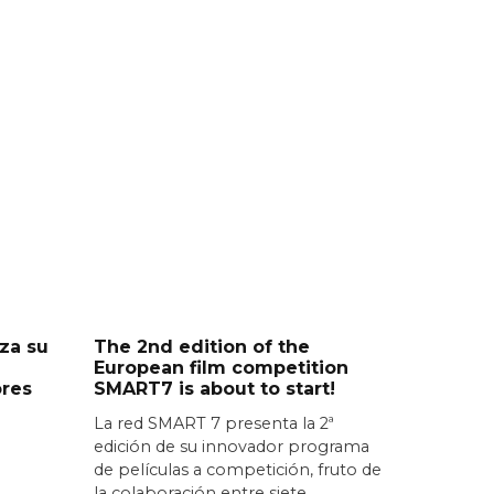
za su
The 2nd edition of the
European film competition
ores
SMART7 is about to start!
La red SMART 7 presenta la 2ª
edición de su innovador programa
de películas a competición, fruto de
la colaboración entre siete