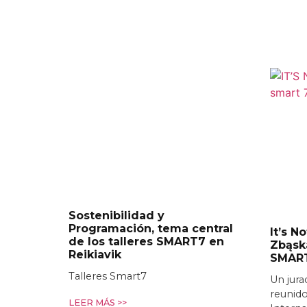
Sostenibilidad y
Programación, tema central
It’s N
de los talleres SMART7 en
Zbąsk
Reikiavik
SMAR
Talleres Smart7
Un jura
reunido
LEER MÁS >>