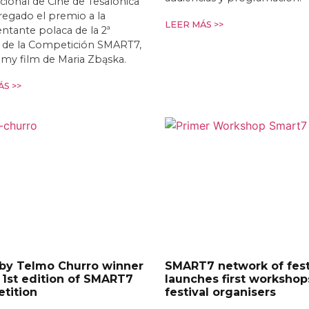
cional de Cine de Tesalónica
egado el premio a la
LEER MÁS >>
ntante polaca de la 2ª
n de la Competición SMART7,
t my film de Maria Zbąska.
S >>
 by Telmo Churro winner
SMART7 network of fest
 1st edition of SMART7
launches first workshop
tition
festival organisers