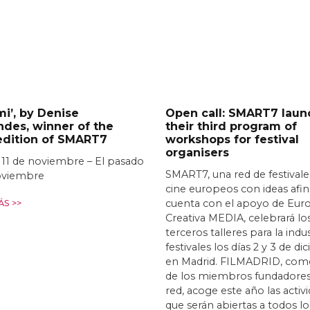
i’, by Denise
Open call: SMART7 laun
des, winner of the
their third program of
 edition of SMART7
workshops for festival
organisers
 11 de noviembre – El pasado
SMART7, una red de festivale
oviembre
cine europeos con ideas afi
cuenta con el apoyo de Eur
S >>
Creativa MEDIA, celebrará lo
terceros talleres para la indu
festivales los días 2 y 3 de d
en Madrid. FILMADRID, com
de los miembros fundadores
red, acoge este año las activ
que serán abiertas a todos lo