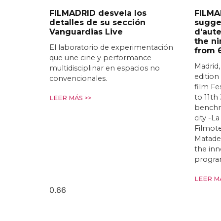
FILMADRID desvela los
FILMAD
detalles de su sección
sugge
Vanguardias Live
d'aute
the ni
El laboratorio de experimentación
from 6
que une cine y performance
Madrid,
multidisciplinar en espacios no
edition
convencionales.
film Fe
to 11th
LEER MÁS >>
benchma
city -L
Filmote
Matade
the inn
progra
LEER MÁ