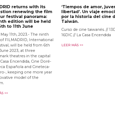
RID returns with its
‘Tiempos de amor, juve
stion renewing the film
libertad’. Un viaje emoc
ur festival panorama:
por la historia del cine 
nth edition will be held
Taiwán.
th to 11th June
Curso de cine taiwanés. // 13
 May 11th, 2023.- The ninth
16DIC // La Casa Encendida
 of FILMADRID, International
stival, will be held from 6th
LEER MÁS >>
 June 2023, at three
rk theatres in the capital
a Casa Encendida, Cine Doré-
ca Española and Cineteca-
ro-, keeping one more year
ovative model of the
m.
S >>