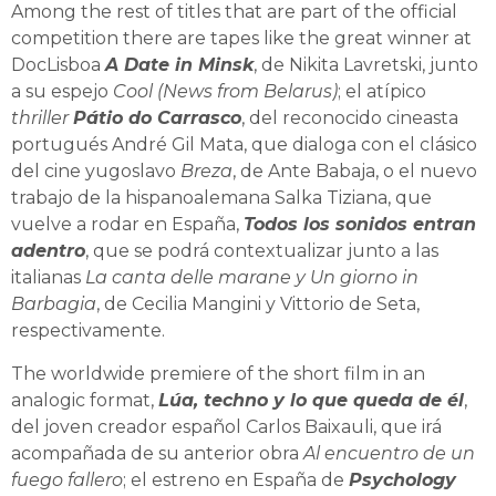
Among the rest of titles that are part of the official
competition there are tapes like the great winner at
DocLisboa
A Date in Minsk
, de Nikita Lavretski, junto
a su espejo
Cool (News from Belarus)
; el atípico
thriller
Pátio do Carrasco
, del reconocido cineasta
portugués André Gil Mata, que dialoga con el clásico
del cine yugoslavo
Breza
, de Ante Babaja, o el nuevo
trabajo de la hispanoalemana Salka Tiziana, que
vuelve a rodar en España,
Todos los sonidos entran
adentro
, que se podrá contextualizar junto a las
italianas
La canta delle marane y Un giorno in
Barbagia
, de Cecilia Mangini y Vittorio de Seta,
respectivamente.
The worldwide premiere of the short film in an
analogic format,
Lúa, techno y lo que queda de él
,
del joven creador español Carlos Baixauli, que irá
acompañada de su anterior obra
Al encuentro de un
fuego fallero
; el estreno en España de
Psychology