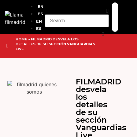
EN
ES
EN
ES
HOME
»
FILMADRID DESVELA LOS
DETALLES DE SU SECCIÓN VANGUARDIAS
LIVE
FILMADRID
desvela
los
detalles
de su
sección
Vanguardias
Live