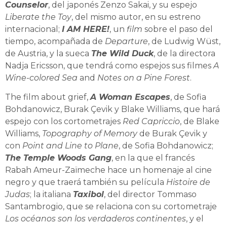
Counselor
, del japonés Zenzo Sakai, y su espejo
Liberate the Toy
, del mismo autor, en su estreno
internacional;
I AM HERE!
, un
film
sobre el paso del
tiempo, acompañada de
Departure
, de Ludwig Wüst,
de Austria, y la sueca
The Wild Duck
, de la directora
Nadja Ericsson, que tendrá como espejos sus filmes
A
Wine-colored Sea
and
Notes on a Pine Forest
.
The film about grief,
A Woman Escapes
, de Sofia
Bohdanowicz, Burak Çevik y Blake Williams, que hará
espejo con los cortometrajes
Red Capriccio
, de Blake
Williams,
Topography of Memory
de Burak Çevik
y
con
Point and Line to Plane
, de Sofia Bohdanowicz;
The Temple Woods Gang
, en la que el francés
Rabah Ameur-Zaïmeche hace un homenaje al cine
negro y que traerá también su película
Histoire de
Judas
;
l
a italiana
Taxibol
, del director Tommaso
Santambrogio, que se relaciona con su cortometraje
Los océanos son los verdaderos continentes
, y el