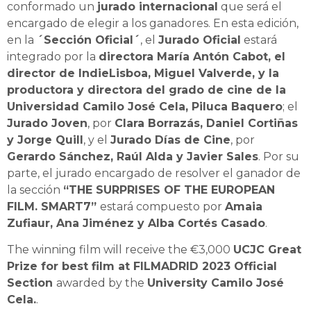
conformado un
jurado internacional
que será el
encargado de elegir a los ganadores. En esta edición,
en la
´Sección Oficial´
, el
Jurado Oficial
estará
integrado por la
directora María Antón Cabot, el
director de IndieLisboa, Miguel Valverde, y la
productora y directora del grado de cine de la
Universidad Camilo José Cela, Piluca Baquero
; el
Jurado Joven
, por
Clara Borrazás, Daniel Cortiñas
y Jorge Quill
, y el
Jurado Días de Cine
, por
Gerardo Sánchez, Raúl Alda y Javier Sales
. Por su
parte, el jurado encargado de resolver el ganador de
la sección
“THE SURPRISES OF THE EUROPEAN
FILM. SMART7”
estará compuesto por
Amaia
Zufiaur, Ana Jiménez y Alba Cortés Casado
.
The winning film will receive the €3,000
UCJC Great
Prize for best film at FILMADRID 2023 Official
Section
awarded by the
University Camilo José
Cela.
.