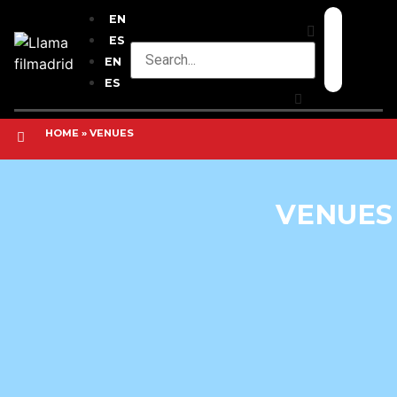
EN
ES
EN
ES
HOME
»
VENUES
VENUES