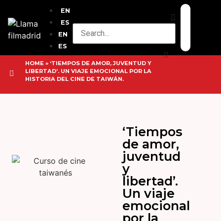
EN
ES
EN
ES
HOME
»
‘TIEMPOS DE AMOR, JUVENTUD Y
LIBERTAD’. UN VIAJE EMOCIONAL POR LA
HISTORIA DEL CINE DE TAIWÁN.
‘Tiempos
de amor,
juventud
y
libertad’.
Un viaje
emocional
por la