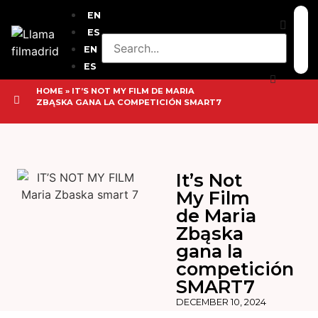
EN
ES
EN
ES
HOME
»
IT’S NOT MY FILM DE MARIA
ZBĄSKA GANA LA COMPETICIÓN SMART7
It’s Not
My Film
de Maria
Zbąska
gana la
competición
SMART7
DECEMBER 10, 2024