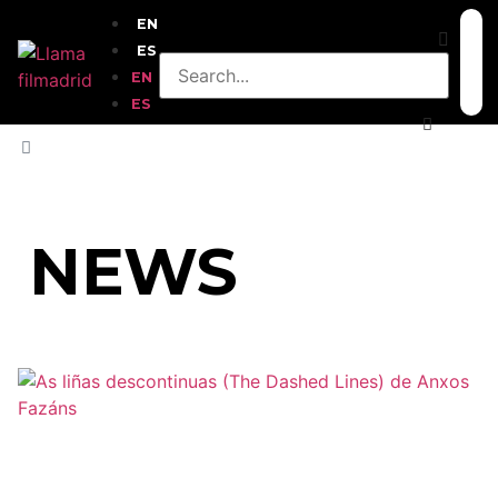
EN
ES
EN
ES
HOME
»
2022
NEWS