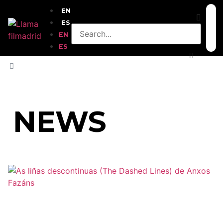
EN
ES
EN
ES
HOME
»
DOMINGO 14
NEWS