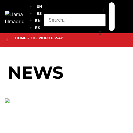
EN
ES
EN
ES
HOME
»
THE VIDEO ESSAY
NEWS