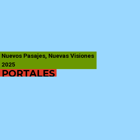
Nuevos Pasajes, Nuevas Visiones
2025
PORTALES
Elena Duque | 2025 | 16′
SYNOPSIS
Tras su estreno en Berlinale, Elena Duque presenta