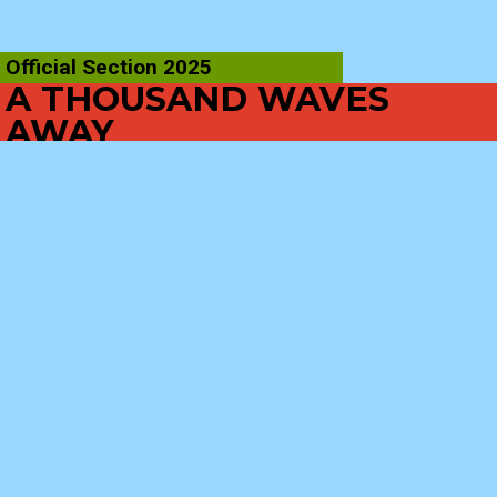
Official Section 2025
A THOUSAND WAVES
AWAY
Helena Wittmann | 2025 | 10′
SYNOPSIS
La gente está en caos. El suelo del que crece su
jardín encantado tiembla. Entre arbustos y árboles,
parterres y fuentes, todos han perdido el camino por
separado. Sus ojos buscan senderos, sus manos
intentan recordar. A veces vislumbran algo. A veces
escuchan. Atrapan un susurro, una débil promesa.
Siguen los pétalos que fluyen río abajo.