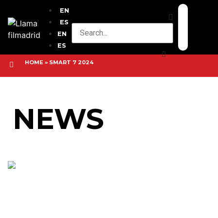
EN
ES
EN
ES
HOME
»
SMART 7 2024
NEWS