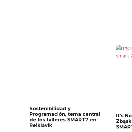
Sostenibilidad y
Programación, tema central
It’s N
de los talleres SMART7 en
Zbąsk
Reikiavik
SMAR