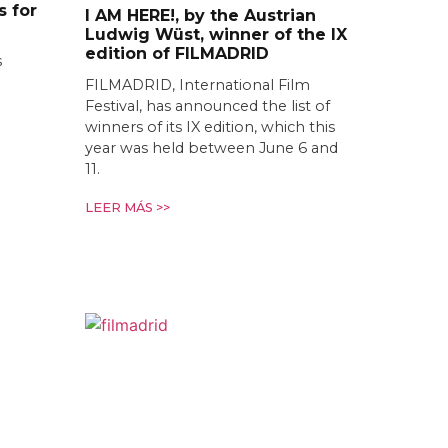
s for
I AM HERE!, by the Austrian
Ludwig Wüst, winner of the IX
edition of FILMADRID
s
FILMADRID, International Film
Festival, has announced the list of
winners of its IX edition, which this
year was held between June 6 and
11.
LEER MÁS >>