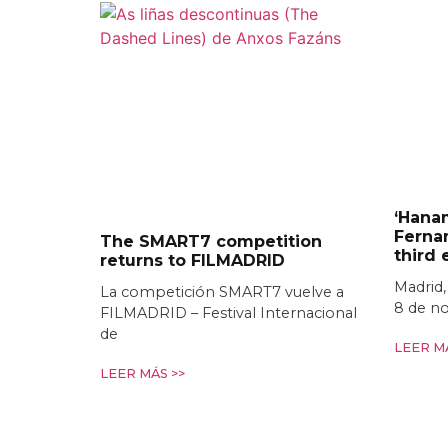
‘Hanam
Fernan
The SMART7 competition
third
returns to FILMADRID
Madrid,
La competición SMART7 vuelve a
8 de n
FILMADRID – Festival Internacional
de
LEER MÁ
LEER MÁS >>