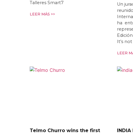
Talleres Smart7
Un jura
reunido
LEER MÁS >>
Interna
ha entr
represe
Edició
It’s no
LEER MÁ
Telmo Churro wins the first
INDIA