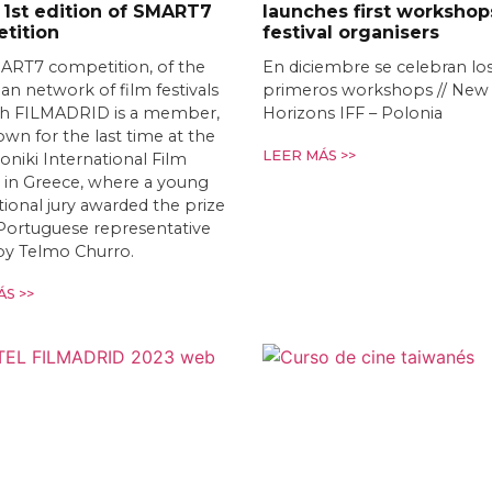
 1st edition of SMART7
launches first workshop
tition
festival organisers
ART7 competition, of the
En diciembre se celebran lo
n network of film festivals
primeros workshops // New
ch FILMADRID is a member,
Horizons IFF – Polonia
wn for the last time at the
LEER MÁS >>
oniki International Film
l in Greece, where a young
tional jury awarded the prize
Portuguese representative
by Telmo Churro.
S >>