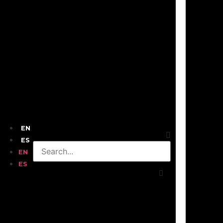
EN
ES
EN
ES