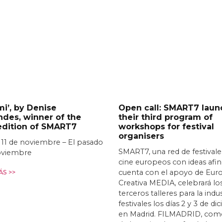
i’, by Denise
Open call: SMART7 laun
des, winner of the
their third program of
 edition of SMART7
workshops for festival
organisers
 11 de noviembre – El pasado
SMART7, una red de festivale
oviembre
cine europeos con ideas afi
cuenta con el apoyo de Eur
S >>
Creativa MEDIA, celebrará lo
terceros talleres para la indu
festivales los días 2 y 3 de d
en Madrid. FILMADRID, com