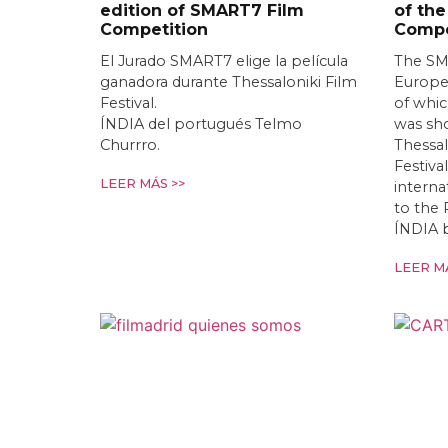
edition of SMART7 Film
of the
Competition
Compe
El Jurado SMART7 elige la película
The SM
ganadora durante Thessaloniki Film
Europea
Festival.
of whi
ÍNDIA del portugués Telmo
was sho
Churrro.
Thessal
Festiva
LEER MÁS >>
interna
to the 
ÍNDIA 
LEER MÁ