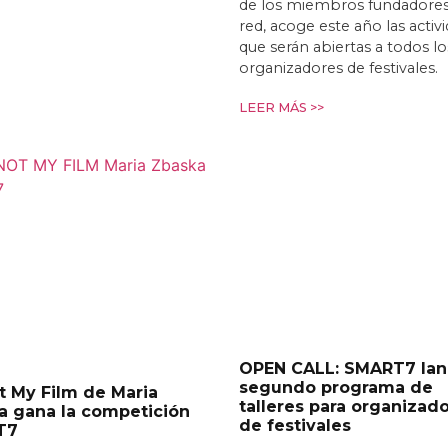
de los miembros fundadores
red, acoge este año las activ
que serán abiertas a todos lo
organizadores de festivales.
LEER MÁS >>
OPEN CALL: SMART7 lan
segundo programa de
ot My Film de Maria
talleres para organizad
a gana la competición
de festivales
T7