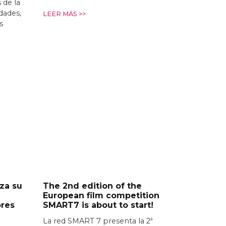
 de la
idades,
LEER MÁS >>
s
za su
The 2nd edition of the
European film competition
ores
SMART7 is about to start!
La red SMART 7 presenta la 2ª