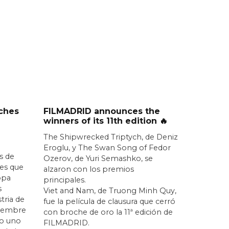
ches
FILMADRID announces the
winners of its 11th edition 🔥
The Shipwrecked Triptych, de Deniz
Eroglu, y The Swan Song of Fedor
s de
Ozerov, de Yuri Semashko, se
nes que
alzaron con los premios
opa
principales.
s
Viet and Nam, de Truong Minh Quy,
stria de
fue la película de clausura que cerró
iciembre
con broche de oro la 11ª edición de
o uno
FILMADRID.