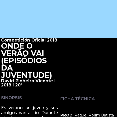
Competición Oficial 2018
ONDE O
VERÃO VAI
(EPISÓDIOS
DA
JUVENTUDE)
David Pinheiro Vicente I
2018 I 20'
SINOPSIS
FICHA TÉCNICA
Es verano, un joven y sus
amigos van al río. Durante
PROD
: Raquel Rolim Batista