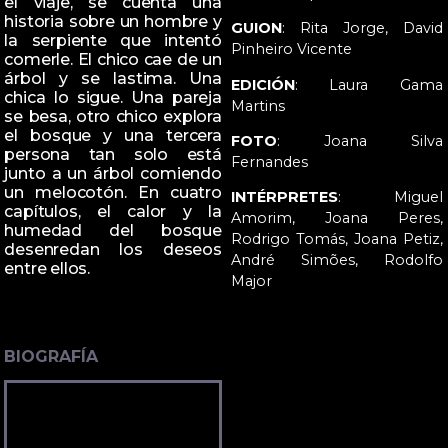
el viaje, se cuenta una
historia sobre un hombre y
GUION
: Rita Jorge, David
la serpiente que intentó
Pinheiro Vicente
comerle. El chico cae de un
árbol y se lastima. Una
EDICIÓN
: Laura Gama
chica lo sigue. Una pareja
Martins
se besa, otro chico explora
el bosque y una tercera
FOTO
: Joana Silva
persona tan solo está
Fernandes
junto a un árbol comiendo
un melocotón. En cuatro
INTÉRPRETES
: Miguel
capítulos, el calor y la
Amorim, Joana Peres,
humedad del bosque
Rodrigo Tomás, Joana Petiz,
desenredan los deseos
André Simões, Rodolfo
entre ellos.
Major
BIOGRAFÍA