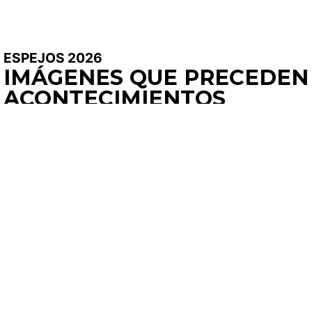
ESPEJOS 2026
IMÁGENES QUE PRECEDEN
ACONTECIMIENTOS
DESAFORTUNADOS
JULIÁN GENISSON | 2013 –
2021 | 42′
SINOPSIS
A través de bloques de viviendas, oficinas de plástico,
tarjetas de visita y silencios incómodos, aparece un
universo satírico y extrañamente cotidiano que