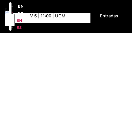
EN
ES
V 5 | 11:00 | UCM
Entradas
EN
ES