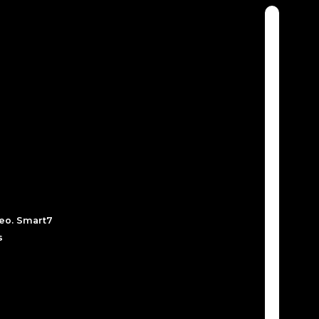
peo. Smart7
s