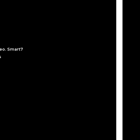
peo. Smart7
s