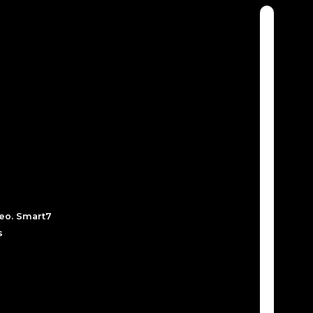
peo. Smart7
s