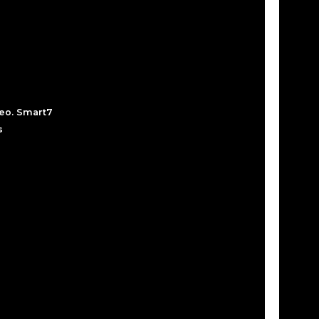
peo. Smart7
s