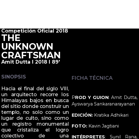
Competición Oficial 2018
THE
UNKNOWN
CRAFTSMAN
Amit Dutta I 2018 I 89'
SINOPSIS
FICHA TÉCNICA
Hacia el final del siglo VIII,
un arquitecto recorre los
P
ROD Y GUION
: Amit Dutta,
Himalayas bajos en busca
Ayswarya Sankaranarayanan
del sitio donde construir un
templo, no solo como un
EDICIÓN:
Kratika Adhikari
lugar de culto, sino como
un registro monumental
FOTO:
Kavin Jagtiani
que cristaliza el logro
colectivo de una
INTÉRPRETES
: Sunil Rana,