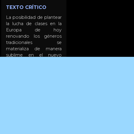
TEXTO CRÍTICO
La posibilidad de plantear
la lucha de clases en la
Europa de hoy
renovando los géneros
tradicionales se
materializa de manera
sublime en el nuevo
largometraje de Rabah
Ameur- Zaïmeche. Un
clarividente y afilado
thriller político que
supone otra cima en la
carrera de uno de los
cineastas más fascinantes
(e infravalorados) del siglo
XXI. Encontramos a un
grupo de hombres que
habitan la banlieue
parisina, supervivientes