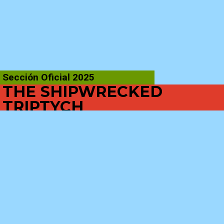
Sección Oficial 2025
THE SHIPWRECKED
TRIPTYCH
Deniz Eroglu | 2025 | 90′
SINOPSIS
«El Tríptico del Naufragio» es una película
antológica de 90 minutos que utiliza la metáfora