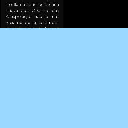
insuflan a aquellos de una
nueva vida. O Canto das
Amapolas, el trabajo más
reciente de la colombo-
brasileña Paula Gaitán, es
una oda a las raíces: a su
madre, Dina Moscovici, a
su pasado y a su historia.
La directora pone a
dialogar imágenes en
movimiento (filmadas por
ella misma) con otras fijas
(fotografías y material de
archivo), transitando
libremente entre un lugar
y otro, para intentar hacer
un retrato desde
fragmentos que se
dedica a reordenar una y
otra vez. A través de
secuencias de montaje