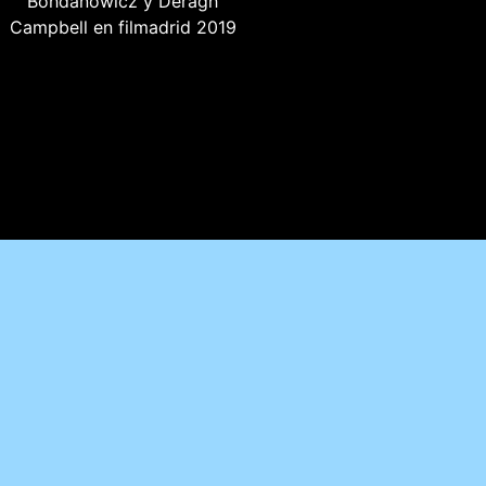
TEXTO CRÍTICO
El tercer largometraje de
la cineasta canadiense
Sofia Bohdanowicz es
una elegante y poderosa
ficción autobiográfica,
interpretada por la
codirectora de la cinta,