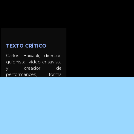
TEXTO CRÍTICO
Carlos Baixauli, director,
guionista, vídeo-ensayista
y creador de
performances, forma
parte de la verdadera
cantera de talentos que
atesora el cine español.
Una cantera que no es
publicitada por los
medios, que no asiste ni
es invitada a grandes
entregas de premios, y
que tampoco suele ser