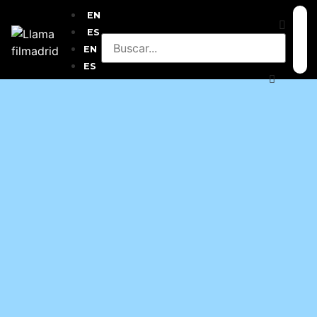
EN
ES
EN
ES