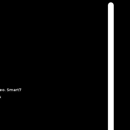
peo. Smart7
s