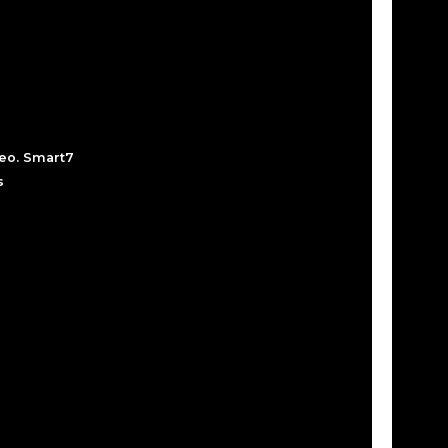
peo. Smart7
s