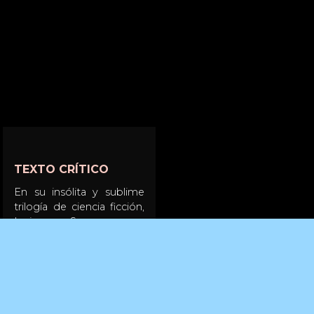
TEXTO CRÍTICO
En su insólita y sublime
trilogía de ciencia ficción,
Larissa Sansour se
adentraba en lo distópico
para plantear la futura
existencia palestina en un
abismo alienante y
agónico, cada vez más
lejos de su territorio. La