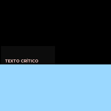
TEXTO CRÍTICO
En 2017 FILMADRID
mostró el cortometraje
de Jaime Puertas El
canto de los estorninos,
obra de gran influjo
sugestivo que revelaba a
un talento de sensibilidad
magnética, atributo que
se potenció todavía más