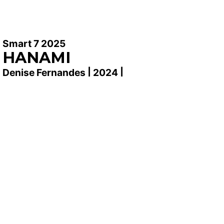
Smart 7 2025
HANAMI
Denise Fernandes | 2024 |
96’
SINOPSIS
El debut de Denise Fernandes en el largometraje
sigue la maduración de Nana, de la infancia a la
adolescencia, en la Ilha do Fogo, en Cabo Verde. La
majestuosidad del paisaje volcánico ejerce de marco
narrativo y sensorial para una emotiva historia sobre
la pertenencia y el (des)arraigo.