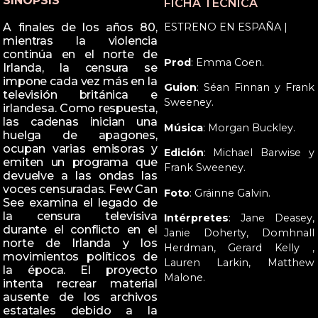
SINOPSIS
FICHA TÉCNICA
ESTRENO EN ESPAÑA |
A finales de los años 80,
mientras la violencia
continúa en el norte de
Prod
: Emma Coen.
Irlanda, la censura se
impone cada vez más en la
Guion
: Séan Finnan y Frank
televisión británica e
Sweeney.
irlandesa. Como respuesta,
las cadenas inician una
Música
: Morgan Buckley.
huelga de apagones,
ocupan varias emisoras y
Edición
: Michael Barwise y
emiten un programa que
Frank Sweeney.
devuelve a las ondas las
voces censuradas. Few Can
Foto
: Gráinne Galvin.
See examina el legado de
la censura televisiva
Intérpretes
: Jane Deasey,
durante el conflicto en el
Janie Doherty, Domhnall
norte de Irlanda y los
Herdman, Gerard Kelly ,
movimientos políticos de
Lauren Larkin, Matthew
la época. El proyecto
Malone.
intenta recrear material
ausente de los archivos
estatales debido a la