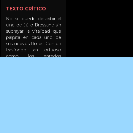
TEXTO CRÍTICO
No se puede describir el
cine de Júlio Bressane sin
subrayar la vitalidad que
palpita en cada uno de
sus nuevos filmes. Con un
trasfondo tan tortuoso
como los enredos
sentimentales narrados
por Joaquim Maria
Machado de Assis en
Dom Casmurro, la última
película del realizador
brasileño logra irradiar los
colores de la pintura de
Pedro Peres o danzar a
ritmo de samba con
Exaltação à Mangueira,
pero también sostener al
mismo tiempo un relato