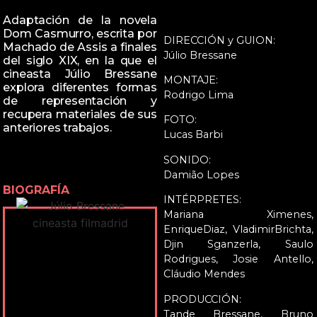
Adaptación de la novela
Dom Casmurro, escrita por
DIRECCIÓN y GUION:
Machado de Assis a finales
Júlio Bressane
del siglo XIX, en la que el
cineasta Júlio Bressane
MONTAJE:
explora diferentes formas
Rodrigo Lima
de representación y
recupera materiales de sus
FOTO:
anteriores trabajos.
Lucas Barbi
SONIDO:
Damião Lopes
BIOGRAFÍA
INTÉRPRETES:
Mariana Ximenes,
EnriqueDiaz, VladimirBrichta,
Djin Sganzerla, Saulo
Rodrigues, Josie Antello,
Cláudio Mendes
PRODUCCIÓN:
Tande Bressane, Bruno