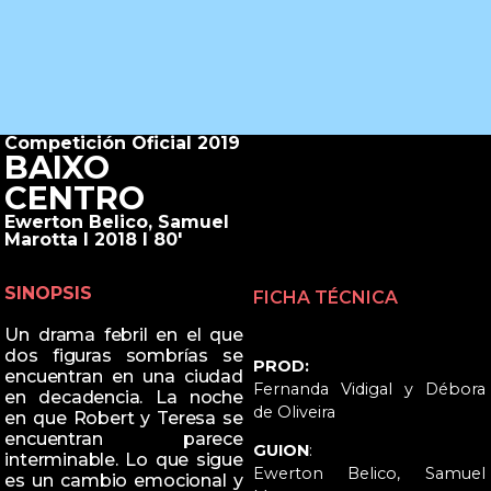
Competición Oficial 2019
BAIXO
CENTRO
Ewerton Belico, Samuel
Marotta I 2018 I 80'
SINOPSIS
FICHA TÉCNICA
Un drama febril en el que
dos figuras sombrías se
PROD:
encuentran en una ciudad
Fernanda Vidigal y Débora
en decadencia. La noche
de Oliveira
en que Robert y Teresa se
encuentran parece
GUION
:
interminable. Lo que sigue
Ewerton Belico, Samuel
es un cambio emocional y