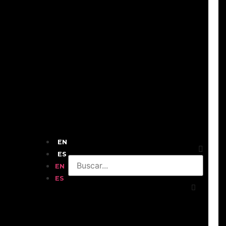
EN
ES
EN
ES