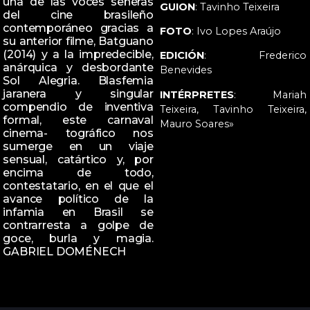
una de las voces señeras
GUION
: Tavinho Teixeira
del cine brasileño
contemporáneo gracias a
FOTO
: Ivo Lopes Araújo
su anterior filme, Batguano
(2014) y a la impredecible,
EDICIÓN
: Frederico
anárquica y desbordante
Benevides
Sol Alegria. Blasfemia
jaranera y singular
INTÉRPRETES
: Mariah
compendio de inventiva
Teixeira, Tavinho Teixeira,
formal, este carnaval
Mauro Soares»
cinema- tográfico nos
sumerge en un viaje
sensual, catártico y, por
encima de todo,
contestatario, en el que el
avance político de la
infamia en Brasil se
contrarresta a golpe de
goce, burla y magia.
GABRIEL DOMÉNECH